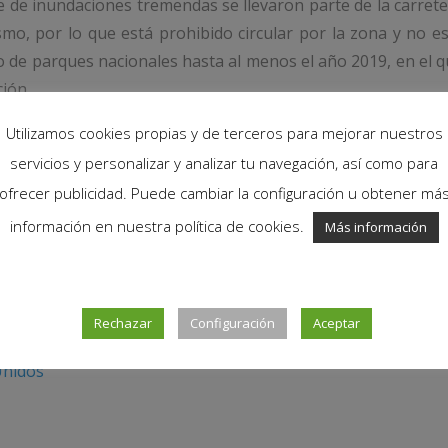
 de inundaciones tremendas se llevaron parte de la carret
smo, por lo que está prohibido circular por la zona y no e
vicio de parques nacionales hasta al menos el año 2019, en el 
ción.
Utilizamos cookies propias y de terceros para mejorar nuestros
servicios y personalizar y analizar tu navegación, así como para
ofrecer publicidad. Puede cambiar la configuración u obtener má
información en nuestra política de cookies.
Más información
Rechazar
Configuración
Aceptar
s
Unidos