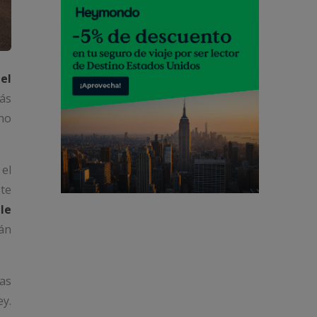
el
más
ano
el
 te
le
án
as
ey.