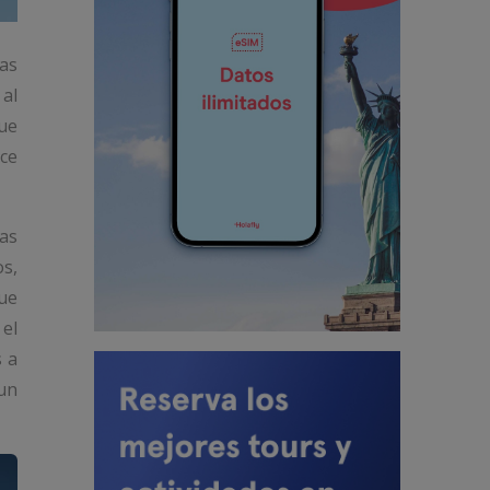
ras
 al
que
ace
las
os,
que
el
s a
 un