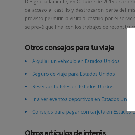
Desgraciadamente, en Octubre de 2015 una serie
de acceso al castillo y destrozaron parte del mi
previsto permitir la visita al castillo por el ser
se prevé que finalicen los trabajos de reconstruc
Otros consejos para tu viaje
Alquilar un vehículo en Estados Unidos
Seguro de viaje para Estados Unidos
Reservar hoteles en Estados Unidos
Ir a ver eventos deportivos en Estados Unido
Consejos para pagar con tarjeta en Estados 
Otros artículos de interés