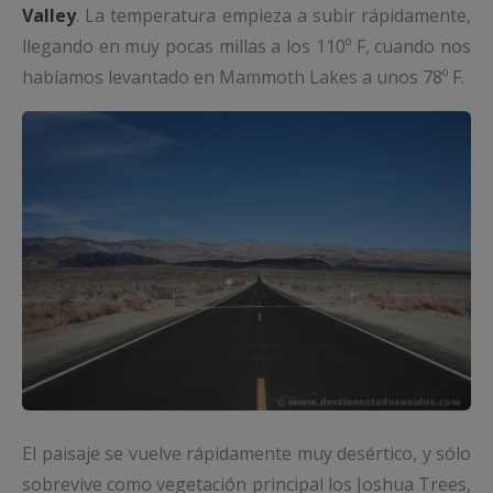
Valley
. La temperatura empieza a subir rápidamente,
llegando en muy pocas millas a los 110º F, cuando nos
habíamos levantado en Mammoth Lakes a unos 78º F.
El paisaje se vuelve rápidamente muy desértico, y sólo
sobrevive como vegetación principal los Joshua Trees,