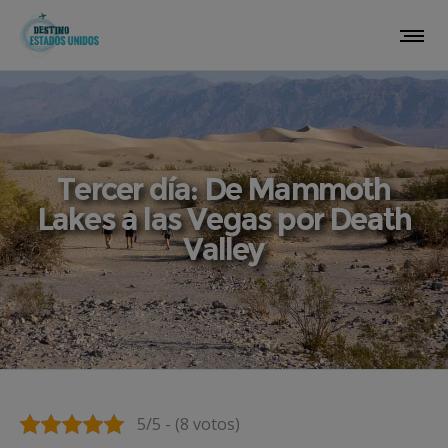
Tercer día: De Mammoth
Lakes a las Vegas por Death
Valley
5/5 - (8 votos)