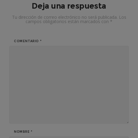
Deja una respuesta
Tu dirección de correo electrónico no será publicada.
Los
campos obligatorios están marcados con
*
COMENTARIO
*
NOMBRE
*