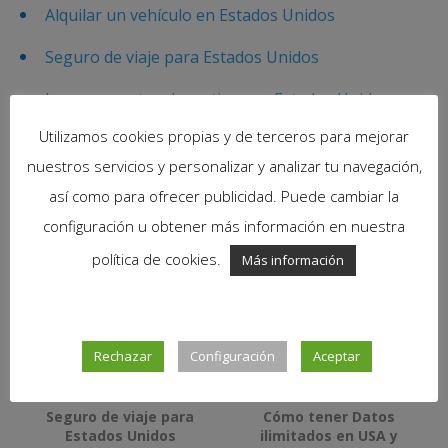
Alquilar un vehículo en Estados Unidos
Seguro de viaje para Estados Unidos
Ir a ver eventos deportivos en Estados Unidos
Utilizamos cookies propias y de terceros para mejorar
Consejos para pagar con tarjeta en Estados
nuestros servicios y personalizar y analizar tu navegación,
Unidos
así como para ofrecer publicidad. Puede cambiar la
configuración u obtener más información en nuestra
También te puede interesar
política de cookies.
Más información
Ir a ver eventos
Alquilar un coche en
deportivos en Estados
Estados Unidos
Unidos
Rechazar
Configuración
Aceptar
Seguro de viaje para
Cómo tener Datos
Estados Unidos
ilimitados en USA y