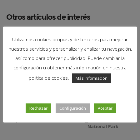
Otros artículos de interés
Ruta en coche: De San Francisco a Yosemite
Utilizamos cookies propias y de terceros para mejorar
Ruta en coche: Yosemite y Mono Lake
nuestros servicios y personalizar y analizar tu navegación,
así como para ofrecer publicidad. Puede cambiar la
También te puede interesar
configuración u obtener más información en nuestra
política de cookies.
Más información
Paseo por Yosemite Falls
Consejos para ir a
Yosemite
Rechazar
Configuración
Aceptar
Qué ver en Yosemite
Fotografías de Yosemite
National Park