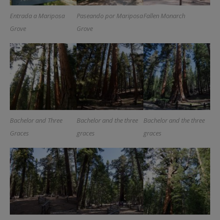
Entrada a Mariposa
Paseando por Mariposa
Fallen Monarch
Grove
Grove
Bachelor and Three
Bachelor and the three
Bachelor and the three
Graces
graces
graces