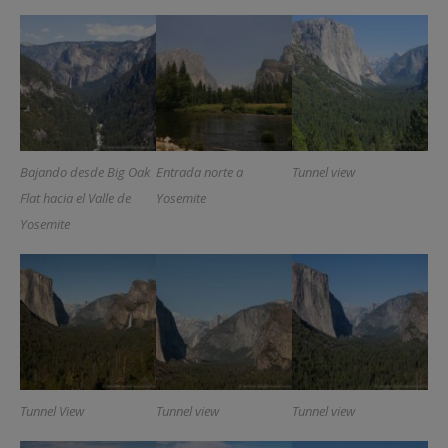
Bajando desde Big Oak
Entrada norte a
Tunnel view
Flat hacia el Valle de
Yosemite
Yosemite
Tunnel View
Tunnel view
Tunnel view