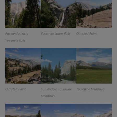
Paseando hacia
Yosemite Lower Falls
Olmsted Point
Yosemite Falls
Olmsted Point
Subiendo a Toulowne
Toulowne Meadows
Meadows