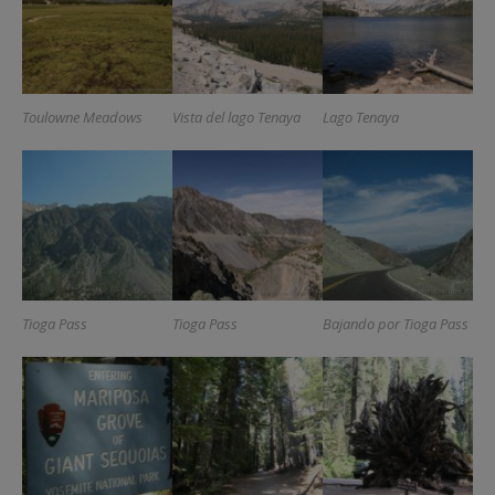
Toulowne Meadows
Vista del lago Tenaya
Lago Tenaya
Tioga Pass
Tioga Pass
Bajando por Tioga Pass