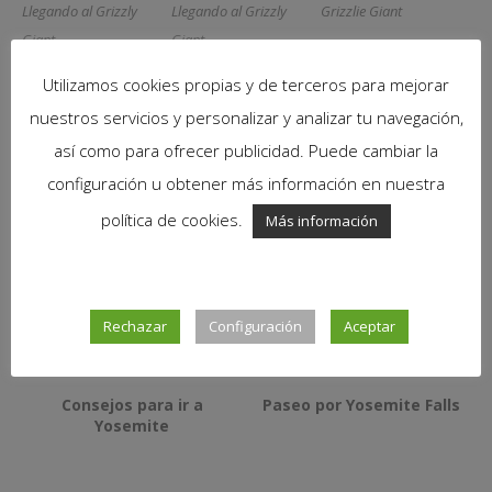
Llegando al Grizzly
Llegando al Grizzly
Grizzlie Giant
Giant
Giant
Utilizamos cookies propias y de terceros para mejorar
nuestros servicios y personalizar y analizar tu navegación,
así como para ofrecer publicidad. Puede cambiar la
configuración u obtener más información en nuestra
política de cookies.
Más información
Grizzly Giant
California tunnel tree
Tunel en la secuoya
Rechazar
Configuración
Aceptar
También te puede interesar
Consejos para ir a
Paseo por Yosemite Falls
Yosemite