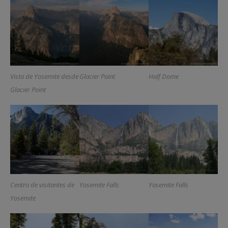
Vista de Yosemite desde
Glacier Point
Half Dome
Glacier Point
Centro de visitantes de
Yosemite Falls
Yosemite Falls
Yosemite