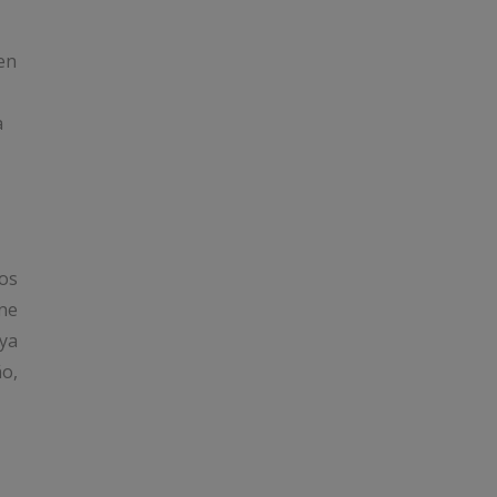
en
a
los
ene
 ya
ño,