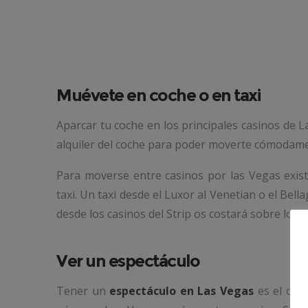
Muévete en coche o en taxi
Aparcar tu coche en los principales casinos de L
alquiler del coche para poder moverte cómodame
Para moverse entre casinos por las Vegas exist
taxi. Un taxi desde el Luxor al Venetian o el Bel
desde los casinos del Strip os costará sobre los 
Ver un espectáculo
Tener un
espectáculo en Las Vegas
es el culm