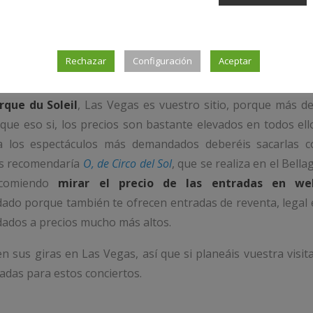
icos como Seinfeld o magos como David Copperfield suel
tiguas estrellas de la canción, lo puso de moda Frank Sina
Rechazar
Configuración
Aceptar
como Celine Dion, Cher o Barbara Streisand.
rque du Soleil
, Las Vegas es vuestro sitio, porque más d
ue eso si, los precios son bastante elevados en todos ell
ra los espectáculos más demandados deberéis sacarlas c
 os recomendaría
O, de Circo del Sol
, que se realiza en el Bella
ecomiendo
mirar el precio de las entradas en we
dado porque también te ofrecen entradas de reventa, legal
ados a precios mucho más altos.
en sus giras en Las Vegas, así que si planeáis vuestra visit
adas para estos conciertos.