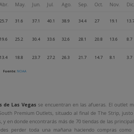
Abr.
May.
Jun.
Jul.
Ago.
Sep.
Oct.
Nov.
Dic
25.7
31.6
37.1
40.1
38.9
34.4
27
19.1
13.
19.6
25.2
30.4
33.6
32.6
28.1
20.8
13.6
8.7
13.4
18.8
23.7
27.2
26.3
21.7
14.7
8.1
3.7
Fuente:
NOAA
es de Las Vegas
se encuentran en las afueras. El outlet 
South Premium Outlets, situado al final de The Strip, justo
, y en donde encontrarás más de 70 tiendas de las principa
edes perder toda una mañana haciendo compras como 