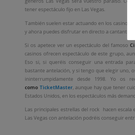
géneros Las Vegas será vuestro paraíso. Cóm
tener espectáculo fijo en Las Vegas.
También suelen estar actuando en los casinos an
y ahora puedes disfrutar en directo a cantantes 
Si os apetece ver un espectáculo del famoso
Ci
casinos ofrecen espectáculo de este grupo, aunq
Eso si, si queréis conseguir una entrada pa
bastante antelación, y si tengo que elegir uno,
ininterrumpidamente desde 1998. Yo os r
como
TicketMaster
, aunque hay que tener cui
Estados Unidos, en los espectáculos más demand
Las principales estrellas del rock hacen escala 
Las Vegas con antelación podréis conseguir entr