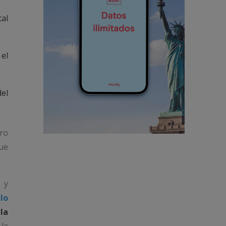
tal
 el
el
ero
que
 y
lo
la