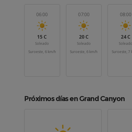
06:00
07:00
08:00
15 C
20 C
24 C
Soleado
Soleado
Solead
Suroeste, 6 km/h
Suroeste, 6 km/h
Suroeste, 7
Próximos días en Grand Canyon