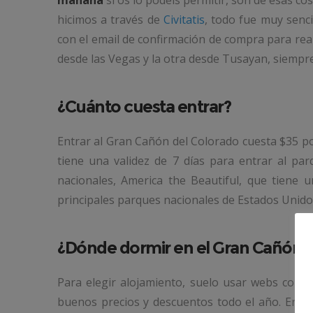
mañana
si os lo podéis permitir, son de esas cosa
hicimos a través de
Civitatis
, todo fue muy senc
con el email de confirmación de compra para reali
desde las Vegas y la otra desde Tusayan, siempr
¿Cuánto cuesta entrar?
Entrar al Gran Cañón del Colorado cuesta $35 por
tiene una validez de 7 días para entrar al pa
nacionales, America the Beautiful, que tiene 
principales parques nacionales de Estados Unido
¿Dónde dormir en el Gran Cañón?
Para elegir alojamiento, suelo usar webs como
buenos precios y descuentos todo el año. En mi