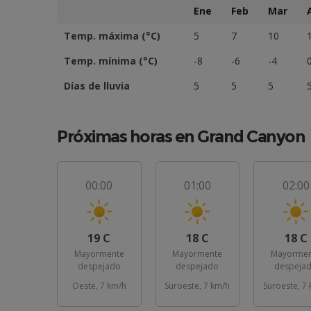
Ene
Feb
Mar
Temp. máxima (°C)
5
7
10
Temp. mínima (°C)
-8
-6
-4
Días de lluvia
5
5
5
Próximas horas en Grand Canyon
00:00
01:00
02:00
19 C
18 C
18 C
Mayormente
Mayormente
Mayormen
despejado
despejado
despeja
Oeste, 7 km/h
Suroeste, 7 km/h
Suroeste, 7