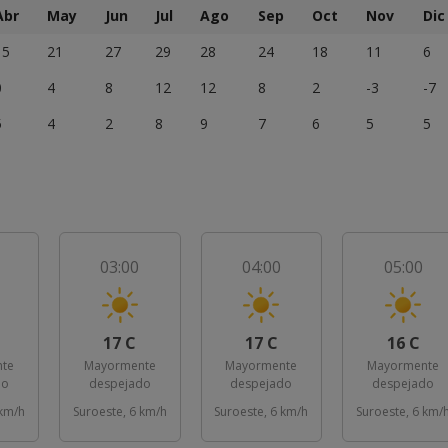
Abr
May
Jun
Jul
Ago
Sep
Oct
Nov
Dic
15
21
27
29
28
24
18
11
6
0
4
8
12
12
8
2
-3
-7
5
4
2
8
9
7
6
5
5
03:00
04:00
05:00
17 C
17 C
16 C
te
Mayormente
Mayormente
Mayormente
do
despejado
despejado
despejado
 km/h
Suroeste, 6 km/h
Suroeste, 6 km/h
Suroeste, 6 km/