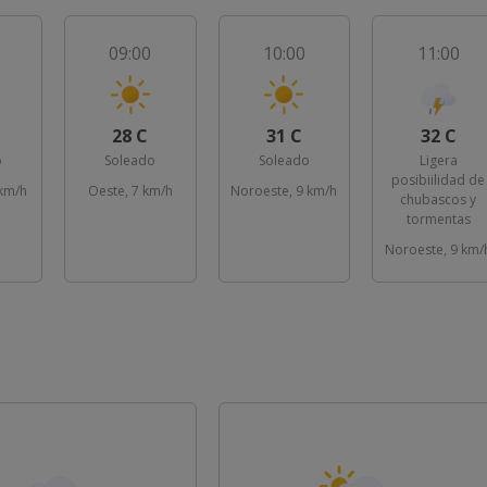
09:00
10:00
11:00
28 C
31 C
32 C
o
Soleado
Soleado
Ligera
posibiilidad de
 km/h
Oeste, 7 km/h
Noroeste, 9 km/h
chubascos y
tormentas
Noroeste, 9 km/