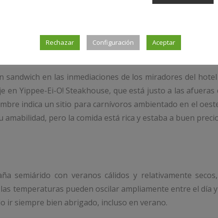
y bien situado, a menos de un kilómetro del aeropuerto y 
Rechazar
Configuración
Aceptar
sandwich en las inmediaciones de los miradores del hotel
 en Yippee-Ei-O! Steakhouse, que está justo a las afueras
bre indica un sitio para carnívoros ambientado en el oest
 amabilidad, pero la comida está rica y estaba a buen precio
ña semiárido con veranos cálidos y relativamente secos,
e las temperaturas pueden oscilar ampliamente entre el día y
do ir siempre bien abrigado, incluso en verano.