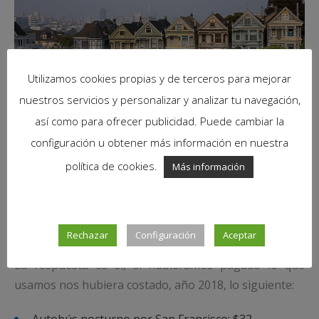
Utilizamos cookies propias y de terceros para mejorar
nuestros servicios y personalizar y analizar tu navegación,
así como para ofrecer publicidad. Puede cambiar la
configuración u obtener más información en nuestra
política de cookies.
Más información
¿Merece la pena la tarjeta turística?
Conclusiones
Por último, vamos a responder a la pregunta típica:
Rechazar
Configuración
Aceptar
¿mereció la pena la tarjeta turística de San Francisco?
La respuesta es sí, si hubiéramos pagado lo que
usamos nos hubiera costado, año 2018, lo siguiente:
Autobús nocturno por San Francisco: $32